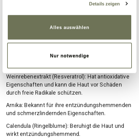
Für die Haut bei Lipödem gibt es bestimmte
Details zeigen
Cookies, wenn Sie unsere Webseite weiterhin nutzen.
Inhaltsstoffe, die entzündungshemmend,
Weitere Informationen finden Sie in unserer
durchblutungsfördernd, feuchtigkeitsspendend
Datenschutzerklärung
und
Impressum
.
und hautberuhigend wirken. Hier sind einige der
Alles auswählen
wichtigsten Inhaltsstoffe:
Rosskastanienextrakt (Aescin): Fördert die
Durchblutung und kann helfen, Schwellungen zu
Nur notwendige
reduzieren.
Weinrebenextrakt (Resveratrol): Hat antioxidative
Eigenschaften und kann die Haut vor Schäden
durch freie Radikale schützen.
Arnika: Bekannt für ihre entzündungshemmenden
und schmerzlindernden Eigenschaften.
Calendula (Ringelblume): Beruhigt die Haut und
wirkt entzündungshemmend.