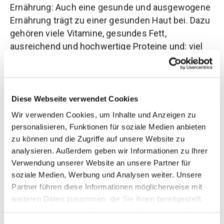
Ernährung: Auch eine gesunde und ausgewogene
Ernährung trägt zu einer gesunden Haut bei. Dazu
gehören viele Vitamine, gesundes Fett,
ausreichend und hochwertige Proteine und: viel
Wasser trinken.
Welche Inhaltsstoffe eignen sich
Diese Webseite verwendet Cookies
besonders zur Pflege der Haut bei
Wir verwenden Cookies, um Inhalte und Anzeigen zu
Lipödem?
personalisieren, Funktionen für soziale Medien anbieten
zu können und die Zugriffe auf unsere Website zu
Grundsätzlich ist es wichtig zu verstehen, dass
analysieren. Außerdem geben wir Informationen zu Ihrer
du keine aggressiven Kosmetika verwenden
Verwendung unserer Website an unsere Partner für
solltest, da sie viele endokrine
soziale Medien, Werbung und Analysen weiter. Unsere
Disruptoren enthalten, die dein Lipödem negativ
Partner führen diese Informationen möglicherweise mit
beeinflussen können. Dazu gehören: Parabene,
weiteren Daten zusammen, die Sie ihnen bereitgestellt
Parfüm, Sulfate und andere Schadstoffe.
haben oder die sie im Rahmen Ihrer Nutzung der Dienste
gesammelt haben. Sie geben Einwilligung zu unseren