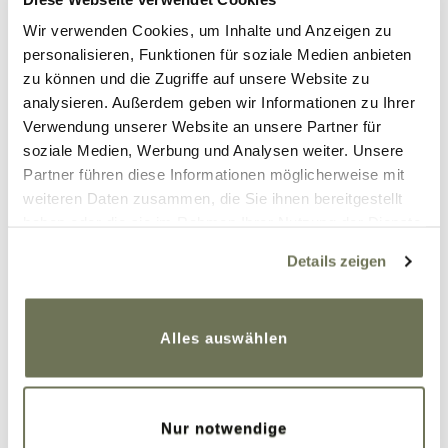
Wir verwenden Cookies, um Inhalte und Anzeigen zu
personalisieren, Funktionen für soziale Medien anbieten
zu können und die Zugriffe auf unsere Website zu
analysieren. Außerdem geben wir Informationen zu Ihrer
Verwendung unserer Website an unsere Partner für
22. Dezember 2022
soziale Medien, Werbung und Analysen weiter. Unsere
Beitrag teilen
Partner führen diese Informationen möglicherweise mit
weiteren Daten zusammen, die Sie ihnen bereitgestellt
haben oder die sie im Rahmen Ihrer Nutzung der Dienste
gesammelt haben. Sie geben Einwilligung zu unseren
Kommentare
Details zeigen
Cookies, wenn Sie unsere Webseite weiterhin nutzen.
Weitere Informationen finden Sie in unserer
Datenschutzerklärung
und
Impressum
.
Alles auswählen
Kommentar
*
Nur notwendige