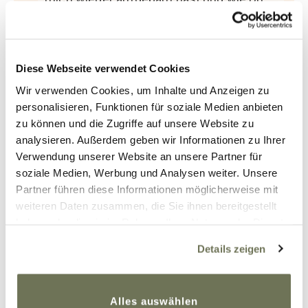
mir nach den OPs ( Liposuktionen)
geholfen hast,mit all den Tipps und
Deinem Fachwissen.
Diese Webseite verwendet Cookies
Das du immer gleich gewusst hast,was
mir fehlt und mir helfen konntest.Danke
Wir verwenden Cookies, um Inhalte und Anzeigen zu
auch für Deine Kompressionstherapie (
personalisieren, Funktionen für soziale Medien anbieten
Kompressionverbände) ,die geholfen
zu können und die Zugriffe auf unsere Website zu
analysieren. Außerdem geben wir Informationen zu Ihrer
haben und für all Deine Hilfe.Danke fürs
Verwendung unserer Website an unsere Partner für
wohlfühlen und Vertrauen bei Euch.Ganz
soziale Medien, Werbung und Analysen weiter. Unsere
toll sind auch immer die Gespräche.Bleibt
Partner führen diese Informationen möglicherweise mit
eine so tolle Praxis. Verliere bitte nie
weiteren Daten zusammen, die Sie ihnen bereitgestellt
Deine humorvolle,lockere Art und die
haben oder die sie im Rahmen Ihrer Nutzung der Dienste
Empathie.
gesammelt haben. Sie geben Einwilligung zu unseren
Details zeigen
Cookies, wenn Sie unsere Webseite weiterhin nutzen.
Liebe Grüße Angie
Weitere Informationen finden Sie in unserer
Datenschutzerklärung
und
Impressum
.
Antworten
Alles auswählen