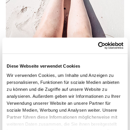
Genau das wünsche ich dir auch: Dass du wieder
zu dir findest, dich wohlfühlst, keine Schmerzen
hast und deinen Weg gehst. Gerne begleite ich
Diese Webseite verwendet Cookies
dich hier auch. Als Osteopathin/ Heilpraktikerin,
Wir verwenden Cookies, um Inhalte und Anzeigen zu
Physiotherapeutin, Food Coach und Ernährungs- &
personalisieren, Funktionen für soziale Medien anbieten
Diätberaterin kann ich dich eng begleiten und dir
zu können und die Zugriffe auf unsere Website zu
zusätzlich einige Tipps und Tricks mit auf den
analysieren. Außerdem geben wir Informationen zu Ihrer
Weg geben. Stoffwechselkuren (bei denen
Verwendung unserer Website an unsere Partner für
Lipödem-Betroffene bis zu 30 kg in 50 Tagen
soziale Medien, Werbung und Analysen weiter. Unsere
abgenommen haben), Entgiftung und
Partner führen diese Informationen möglicherweise mit
Darmgesundheit sind mein Steckenpferd. Als
weiteren Daten zusammen, die Sie ihnen bereitgestellt