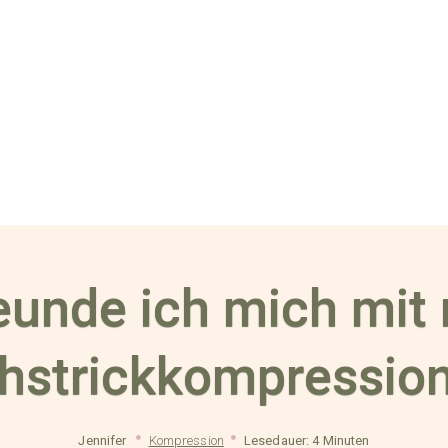
eunde ich mich mit
hstrickkompressio
Jennifer
Kompression
Lesedauer: 4 Minuten