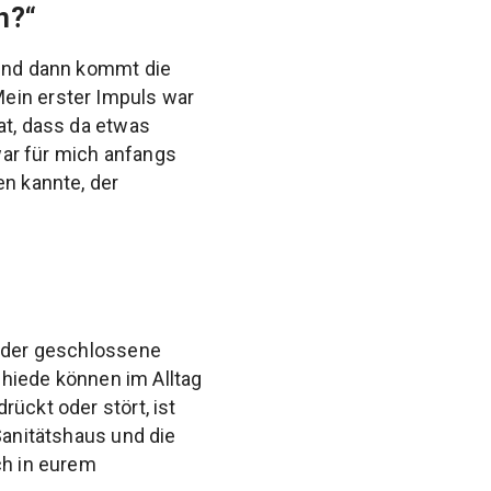
n?“
 Und dann kommt die
ein erster Impuls war
at, dass da etwas
 war für mich anfangs
en kannte, der
 oder geschlossene
schiede können im Alltag
ückt oder stört, ist
Sanitätshaus und die
ch in eurem