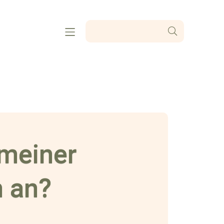
 meiner
n an?