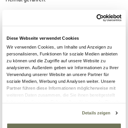
2025 wird aufregend
Diese Webseite verwendet Cookies
Ich freue mich auf meine Aufgaben als
Wir verwenden Cookies, um Inhalte und Anzeigen zu
personalisieren, Funktionen für soziale Medien anbieten
Botschafterin bei Frauensache und hoffe, dass
zu können und die Zugriffe auf unsere Website zu
ich vielen Betroffenen Mut machen kann. Diese
analysieren. Außerdem geben wir Informationen zu Ihrer
Krankheit verbindet uns alle und ich möchte mit
Verwendung unserer Website an unsere Partner für
meinen Erfahrungen dazu beitragen, Betroffene
soziale Medien, Werbung und Analysen weiter. Unsere
besser aufzuklären und mit Tipps und
Partner führen diese Informationen möglicherweise mit
Ratschlägen zur Seite zu stehen.
weiteren Daten zusammen, die Sie ihnen bereitgestellt
haben oder die sie im Rahmen Ihrer Nutzung der Dienste
gesammelt haben. Sie geben Einwilligung zu unseren
Details zeigen
Cookies, wenn Sie unsere Webseite weiterhin nutzen.
Weitere Informationen finden Sie in unserer