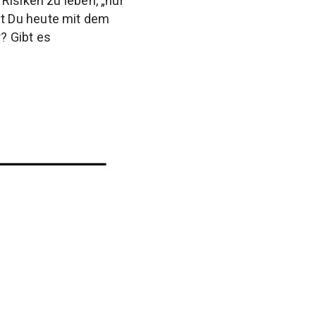
Risiken zu leben, „nur“
t Du heute mit dem
? Gibt es