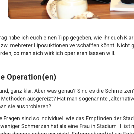
rag habe ich euch einen Tipp gegeben, wie ihr euch Klar
 bzw. mehrerer Liposuktionen verschaffen könnt. Nicht g
rden, ob man sich wirklich operieren lassen will.
ie Operation(en)
rund, ganz klar. Aber was genau? Sind es die Schmerze
n Methoden ausgereizt? Hat man sogenannte „alternati
an sie ausprobieren?
e Fragen sind so individuell wie das Empfinden der Stad
weniger Schmerzen hat als eine Frau in Stadium III ist 
nden dessen schon gar nicht. Entsprechend ist die Ent