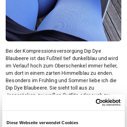
Bei der Kompressionsversorgung Dip
Dye
Blaubeere ist das Fußteil tief dunkelblau und wird
im Verlauf hoch zum Oberschenkel immer heller,
um dort in einem zarten Himmelblau zu enden.
Besonders im Frühling und Sommer liebe ich die
Dip
Dye
Blaubeere. Sie sieht toll aus zu
Jeansröcken
, zu weißen Outfits oder auch zu
dunkelblauen Kleidern.
Achtung! Dip
Dye
ist nur
bei einer zweiteiligen Fl
achstrickversorgung
erhältlich.
Diese Webseite verwendet Cookies