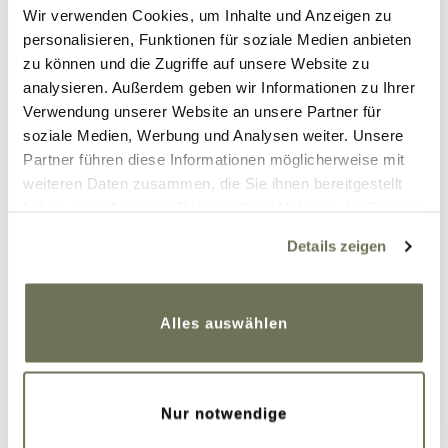
Wir verwenden Cookies, um Inhalte und Anzeigen zu
personalisieren, Funktionen für soziale Medien anbieten
zu können und die Zugriffe auf unsere Website zu
analysieren. Außerdem geben wir Informationen zu Ihrer
29. Juni 2023
Verwendung unserer Website an unsere Partner für
Beitrag teilen
soziale Medien, Werbung und Analysen weiter. Unsere
Partner führen diese Informationen möglicherweise mit
weiteren Daten zusammen, die Sie ihnen bereitgestellt
haben oder die sie im Rahmen Ihrer Nutzung der Dienste
Kommentare
gesammelt haben. Sie geben Einwilligung zu unseren
Details zeigen
Cookies, wenn Sie unsere Webseite weiterhin nutzen.
Weitere Informationen finden Sie in unserer
Datenschutzerklärung
und
Impressum
.
Anke
Alles auswählen
29. Juni 2023 um 8:59 Uhr
Hallo Mädels,
ihr seht toll aus in Blaubeere. Und ja, ich
Nur notwendige
finde auch, dass Blau geschmeidiger und