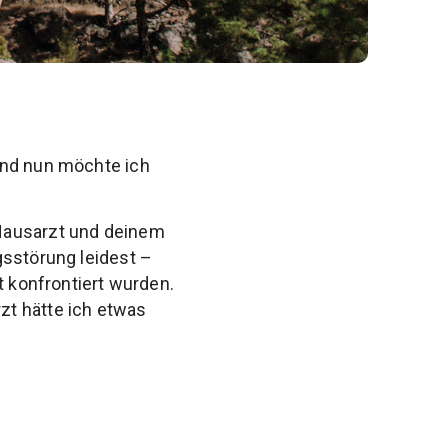
und nun möchte ich
 Hausarzt und deinem
gsstörung leidest –
t konfrontiert wurden.
zt hätte ich etwas