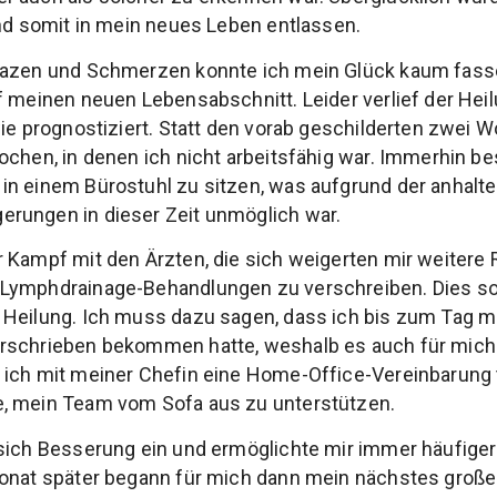
und somit in mein neues Leben entlassen.
pazen und Schmerzen konnte ich mein Glück kaum fass
f meinen neuen Lebensabschnitt. Leider verlief der He
wie prognostiziert. Statt den vorab geschilderten zwei 
ochen, in denen ich nicht arbeitsfähig war. Immerhin be
in einem Bürostuhl zu sitzen, was aufgrund der anhal
rungen in dieser Zeit unmöglich war.
 Kampf mit den Ärzten, die sich weigerten mir weitere 
Lymphdrainage-Behandlungen zu verschreiben. Dies sor
Heilung. Ich muss dazu sagen, dass ich bis zum Tag me
rschrieben bekommen hatte, weshalb es auch für mich 
 ich mit meiner Chefin eine Home-Office-Vereinbarung 
, mein Team vom Sofa aus zu unterstützen.
 sich Besserung ein und ermöglichte mir immer häufige
Monat später begann für mich dann mein nächstes große