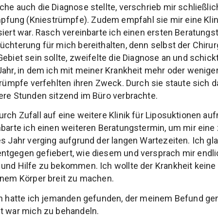
che auch die Diagnose stellte, verschrieb mir schließli
ung (Kniestrümpfe). Zudem empfahl sie mir eine Klinik
iert war. Rasch vereinbarte ich einen ersten Beratungst
üchterung für mich bereithalten, denn selbst der Chirur
Gebiet sein sollte, zweifelte die Diagnose an und schic
Jahr, in dem ich mit meiner Krankheit mehr oder weniger
strümpfe verfehlten ihren Zweck. Durch sie staute sich
ere Stunden sitzend im Büro verbrachte.
rch Zufall auf eine weitere Klinik für Liposuktionen au
nbarte ich einen weiteren Beratungstermin, um mir ein
es Jahr verging aufgrund der langen Wartezeiten. Ich gl
ntgegen gefiebert, wie diesem und versprach mir endli
und Hilfe zu bekommen. Ich wollte der Krankheit keine
inem Körper breit zu machen.
ich hatte ich jemanden gefunden, der meinem Befund g
it war mich zu behandeln.