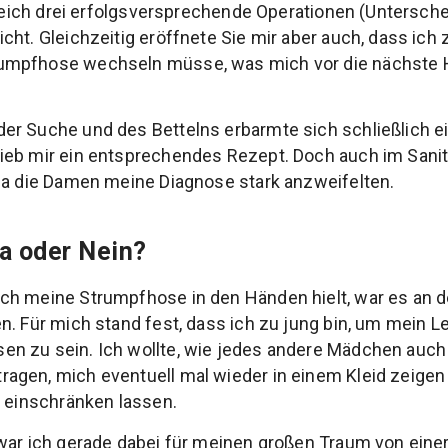
 gleich drei erfolgsversprechende Operationen (Untersch
cht. Gleichzeitig eröffnete Sie mir aber auch, dass ich 
umpfhose wechseln müsse, was mich vor die nächste 
er Suche und des Bettelns erbarmte sich schließlich e
ieb mir ein entsprechendes Rezept. Doch auch im Sani
da die Damen meine Diagnose stark anzweifelten.
a oder Nein?
h meine Strumpfhose in den Händen hielt, war es an de
n. Für mich stand fest, dass ich zu jung bin, um mein L
n zu sein. Ich wollte, wie jedes andere Mädchen auch 
agen, mich eventuell mal wieder in einem Kleid zeigen
t einschränken lassen.
war ich gerade dabei für meinen großen Traum von einer