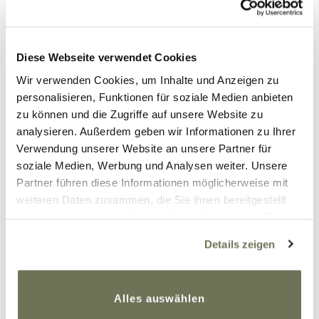
Constanze
Antworten
Diese Webseite verwendet Cookies
Ilona
22. September 2024 um 23:03 Uhr
Wir verwenden Cookies, um Inhalte und Anzeigen zu
personalisieren, Funktionen für soziale Medien anbieten
Hallo
zu können und die Zugriffe auf unsere Website zu
Ich arbeite selber in einem
analysieren. Außerdem geben wir Informationen zu Ihrer
Sanitätshaus. Am besten ist immer
Verwendung unserer Website an unsere Partner für
eine 2-teilige Versorgung also eine
soziale Medien, Werbung und Analysen weiter. Unsere
Radlerhose und Oberschenkellange
Partner führen diese Informationen möglicherweise mit
Strümpfe oder eine Bermudas und
weiteren Daten zusammen, die Sie ihnen bereitgestellt
Kniestrümpfe.
haben oder die sie im Rahmen Ihrer Nutzung der Dienste
Wobei ich eher das erste Empfehle.
gesammelt haben. Sie geben Einwilligung zu unseren
Details zeigen
Cookies, wenn Sie unsere Webseite weiterhin nutzen.
Schon alleine wenn man unterwegs
Weitere Informationen finden Sie in unserer
auf Toilette geht ist das einfacher.
Datenschutzerklärung
und
Impressum
.
Dann zur zusätzlichen Versorgung, ja
Alles auswählen
in dem Fall genehmigen die meisten