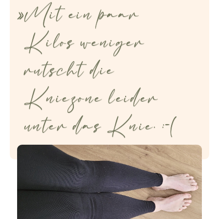
Mit ein paar
Kilos weniger
rutscht die
Kniezone leider
unter das Knie. :-(