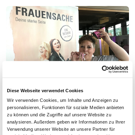
Hurra! Herzlichen Glückwunsch zum 2.
Diese Webseite verwendet Cookies
Geburtstag Frauensache – deine starke Seite! Ich
Wir verwenden Cookies, um Inhalte und Anzeigen zu
bin seit der ersten Stunde ein Fangirl und habe
personalisieren, Funktionen für soziale Medien anbieten
nach einem tollen Gespräch mit Marlene im
zu können und die Zugriffe auf unsere Website zu
Dezember 2017 meinen ersten Artikel
analysieren. Außerdem geben wir Informationen zu Ihrer
geschrieben. Dieser wurde Anfang 2018
Verwendung unserer Website an unsere Partner für
veröffentlicht. Juzo hat mit FRAUENSACHE eine