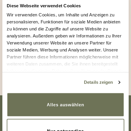
Diese Webseite verwendet Cookies
Wir verwenden Cookies, um Inhalte und Anzeigen zu
personalisieren, Funktionen für soziale Medien anbieten
zu können und die Zugriffe auf unsere Website zu
analysieren. Außerdem geben wir Informationen zu Ihrer
Verwendung unserer Website an unsere Partner für
Ich willige hiermit ein, dass meine personenbezogenen Daten für
soziale Medien, Werbung und Analysen weiter. Unsere
die o. g. Zwecke verarbeitet werden. Meine Einwilligung erfolgt
freiwillig. Ich kann jederzeit formlos einen Widerspruch gegen die
Partner führen diese Informationen möglicherweise mit
Verarbeitung meiner personenbezogenen Daten einlegen. Näheres
weiteren Daten zusammen, die Sie ihnen bereitgestellt
dazu finden Sie in unserer
Datenschutzerklärung
.
haben oder die sie im Rahmen Ihrer Nutzung der Dienste
gesammelt haben. Sie geben Einwilligung zu unseren
Details zeigen
Cookies, wenn Sie unsere Webseite weiterhin nutzen.
Weitere Informationen finden Sie in unserer
Datenschutzerklärung
und
Impressum
.
Alles auswählen