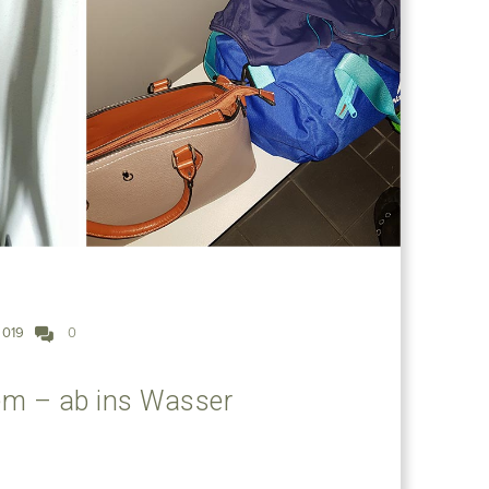
2019
0
em – ab ins Wasser