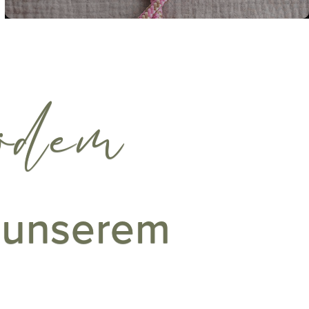
ödem
f unserem